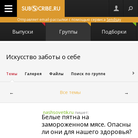
Отправляет email-рассылки с помощью сервиса
Sendsay
Выпуски
Группы
Подборки
1421
Искусство заботы о себе
Темы
Галерея
Файлы
Поиск по группе
Все темы
←
→
nashsovetik.ru
пишет:
Белые пятна на
замороженном мясе. Опасны
ли они для нашего здоровья?