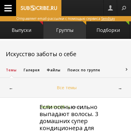
Отправляет email-рассылки с помощью сервиса
Sendsay
Выпуски
Группы
Подборки
1421
Искусство заботы о себе
Темы
Галерея
Файлы
Поиск по группе
Все темы
←
→
Если осенью сильно
nashsovetik.ru
пишет:
выпадают волосы. 3
домашних супер
кондиционера для