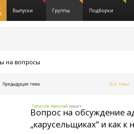
и
Выпуски
Группы
Подборки
y
46
ты на вопросы
←
Предыдущая тема
Все темы
Типатов Николай
пишет:
Вопрос на обсуждение ад
„карусельщиках” и как к 