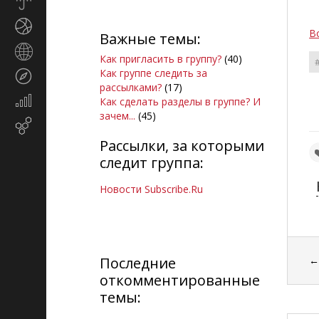
Прогноз
погоды
Спорт
В
Важные темы:
Страны
Как пригласить в группу?
(40)
и
Как группе следить за
Туризм
регионы
рассылками?
(17)
Экономика
Как сделать разделы в группе? И
и
зачем...
(45)
Email-
финансы
маркетинг
Рассылки, за которыми
следит группа:
Новости Subscribe.Ru
Последние
откомментированные
темы: