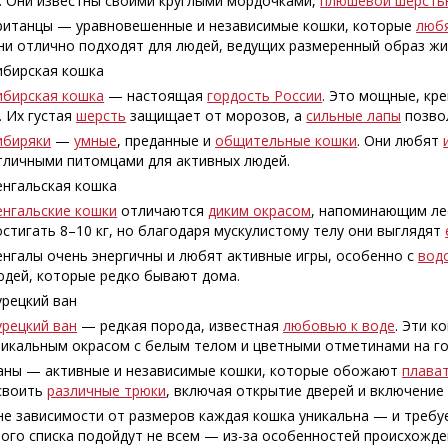
г. Они известны своими круглыми мордочками,
плюшевой шерсть
ританцы — уравновешенные и независимые кошки, которые
любя
ни отлично подходят для людей, ведущих размеренный образ жи
ибирская кошка
ибирская кошка
— настоящая
гордость России
. Это мощные, кр
. Их густая
шерсть
защищает от морозов, а
сильные лапы
позвол
ибиряки
—
умные
, преданные и
общительные кошки
. Они любят
тличными питомцами для активных людей.
енгальская кошка
енгальские кошки
отличаются
диким окрасом
, напоминающим ле
остигать 8–10 кг, но благодаря мускулистому телу они выглядят
енгалы очень энергичны и любят активные игры, особенно с
вод
юдей, которые редко бывают дома.
урецкий ван
урецкий ван
— редкая порода, известная
любовью к воде
. Эти к
никальным окрасом с белым телом и цветными отметинами на го
аны — активные и независимые кошки, которые обожают
плава
своить
различные трюки
, включая открытие дверей и включение
не зависимости от размеров каждая кошка уникальна — и требу
того списка подойдут не всем — из-за особенностей происхожден