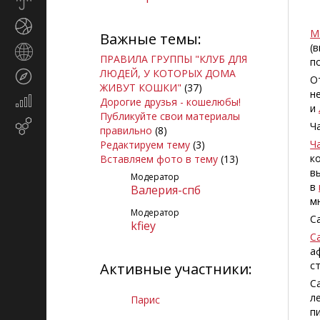
Прогноз
погоды
Спорт
М
Важные темы:
(
Страны
ПРАВИЛА ГРУППЫ "КЛУБ ДЛЯ
п
и
ЛЮДЕЙ, У КОТОРЫХ ДОМА
Туризм
регионы
О
ЖИВУТ КОШКИ"
(37)
н
Экономика
Дорогие друзья - кошелюбы!
и
и
Публикуйте свои материалы
Email-
Ч
финансы
правильно
(8)
маркетинг
Ч
Редактируем тему
(3)
к
Вставляем фото в тему
(13)
в
Модератор
в
Валерия-спб
м
Модератор
С
kfiey
С
а
с
Активные участники:
С
л
Парис
п