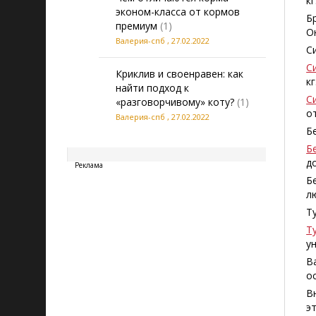
к
эконом-класса от кормов
Б
премиум
(1)
О
Валерия-спб
,
27.02.2022
С
С
Криклив и своенравен: как
кг
найти подход к
С
«разговорчивому» коту?
(1)
о
Валерия-спб
,
27.02.2022
Б
20260807113406
Б
д
Реклама
Б
л
Т
Т
у
В
о
В
э