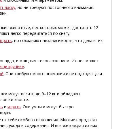
ю
и спокойным темпераментом.
т ласку
, но не требуют постоянного внимания.
зни.
епкие животные, вес которых может достигать 12
яют легко передвигаться по снегу.
играть
, но сохраняют независимость, что делает их
опарда, и мощным телосложением. Их вес может
еще крупнее
.
ой
. Они требуют много внимания и не подходят для
ошки могут весить до 9–12 кг и обладают
лове и хвосте.
ть
и
играть
. Они умны и могут быстро
 воды.
ет к себе особого отношения. Многие породы из
ия, ухода и содержания. И все же каждая из них