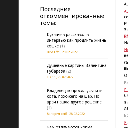
А
Последние
А
откомментированные
с
темы:
р
Э
Куклачёв рассказал в
р
интервью как продлить жизнь
Н
кошке
(1)
Н
Bird Effe
,
28.02.2022
в
О
Душевные картины Валентина
в
Губарева
(2)
О
Е.Коп
,
28.02.2022
Р
Р
Владелец попросил усыпить
б
кота, похожего на шар. Но
врач нашла другое решение
Э
(1)
л
Валерия-спб
,
28.02.2022
Б
Б
Чем отличаются корма