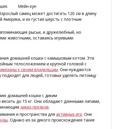
их кошек Мейн-кун
Взрослый самец может достигать 120 см в длину
ой Америки, и их густая шерсть с плотным
напоминающие рысьи, и дружелюбный, но
гими животными, оставаясь игривыми
вания домашней кошки с камышовым котом. Эти
ройным телосложением и крупной головой с
ривязаны к своим владельцам
. Они нуждаются
у подходят для людей, готовых уделять питомцу
нию домашней кошки с диким
 и весить до 15 кг. Они обладают длинными лапами,
оминающим
диких предков
.
нимания и пространства для
активных игр
. Они
анды
. Однако из-за дикого происхождения такие