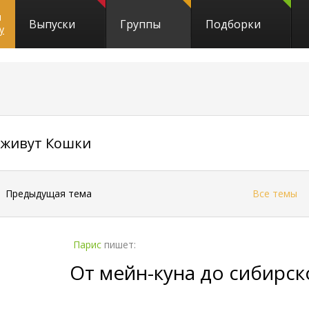
и
Выпуски
Группы
Подборки
y
456
а живут Кошки
←
Предыдущая тема
Все темы
Парис
пишет:
От мейн-куна до сибирск