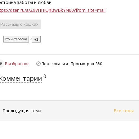
остойна заботы и любви!
ttps://dzen.ru/a/Z9VHHIQnBwBkYN60?from_site=mail
#Рассказы о кошках
Это интересно
+1
В избранное
Пожаловаться
Просмотров: 380
0
Комментарии
←
Предыдущая тема
Все темы