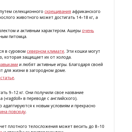
путем селекционного
скрещивания
африканского
рослого животного может достигать 14–18 кг, а
еллектом и активным характером. Ашеры
очень
тным питомца.
ся в суровом
северном климате
. Эти кошки могут
ю, которая защищает их от холода.
навыками
и любят активные игры. Благодаря своей
т для жизни в загородном доме.
 статье
.
ать 9–12 кг. Они получили свое название
а («ragdoll» в переводе с английского).
ко адаптируются к новым условиям и прекрасно
ина повсюду
.
 счет плотного телосложения может весить до 8–10