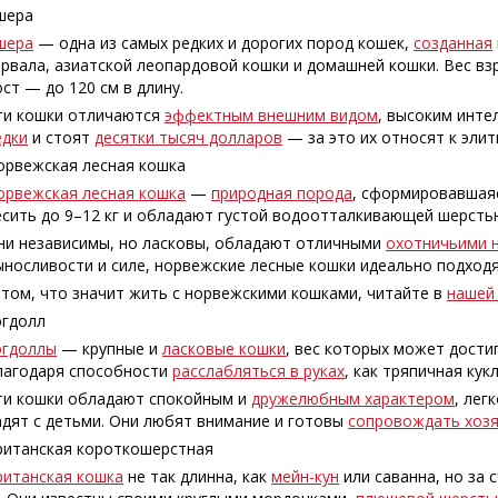
шера
шера
— одна из самых редких и дорогих пород кошек,
созданная
ервала, азиатской леопардовой кошки и домашней кошки. Вес вз
ост — до 120 см в длину.
ти кошки отличаются
эффектным внешним видом
, высоким инт
едки
и стоят
десятки тысяч долларов
— за это их относят к эли
орвежская лесная кошка
орвежская лесная кошка
—
природная порода
, сформировавшая
есить до 9–12 кг и обладают густой водоотталкивающей шерсть
ни независимы, но ласковы, обладают отличными
охотничьими 
ыносливости и силе, норвежские лесные кошки идеально подходя
 том, что значит жить с норвежскими кошками, читайте в
нашей
эгдолл
эгдоллы
— крупные и
ласковые кошки
, вес которых может достиг
лагодаря способности
расслабляться в руках
, как тряпичная кукл
ти кошки обладают спокойным и
дружелюбным характером
, лег
адят с детьми. Они любят внимание и готовы
сопровождать хозя
ританская короткошерстная
ританская кошка
не так длинна, как
мейн-кун
или саванна, но за