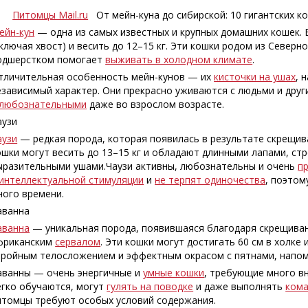
Питомцы Mail.ru
От мейн-куна до сибирской: 10 гигантск
ейн-кун
— одна из самых известных и крупных домашних кошек. 
включая хвост) и весить до 12–15 кг. Эти кошки родом из Северн
одшерстком помогает
выживать в холодном климате
.
тличительная особенность мейн-кунов — их
кисточки на ушах
, 
езависимый характер. Они прекрасно уживаются с людьми и дру
любознательными
даже во взрослом возрасте.
аузи
аузи
— редкая порода, которая появилась в результате скрещи
ошки могут весить до 13–15 кг и обладают длинными лапами, ст
ыразительными ушами.Чаузи активны, любознательны и очень
п
интеллектуальной стимуляции
и
не терпят одиночества
, поэтом
ного времени.
аванна
аванна
— уникальная порода, появившаяся благодаря скрещива
фриканским
сервалом
. Эти кошки могут достигать 60 см в холке
тройным телосложением и эффектным окрасом с пятнами, нап
аванны — очень энергичные и
умные кошки
, требующие много в
егко обучаются, могут
гулять на поводке
и даже выполнять
ком
итомцы требуют особых условий содержания.