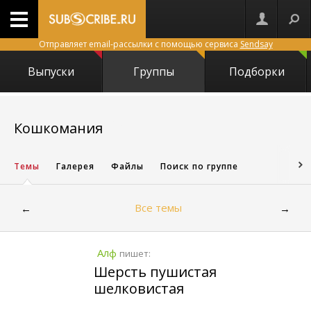
Отправляет email-рассылки с помощью сервиса
Sendsay
Выпуски
Группы
Подборки
8176
Кошкомания
Темы
Галерея
Файлы
Поиск по группе
Все темы
←
→
Алф
пишет:
Шерсть пушистая
шелковистая