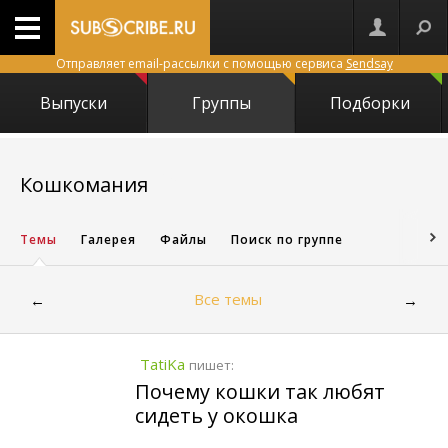
Отправляет email-рассылки с помощью сервиса
Sendsay
Выпуски
Группы
Подборки
8176
Кошкомания
Темы
Галерея
Файлы
Поиск по группе
Все темы
←
→
TatiKa
пишет:
Почему кошки так любят
сидеть у окошка