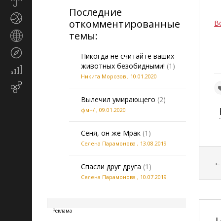
Прогноз
Последние
погоды
Спорт
откомментированные
В
темы:
Страны
и
Туризм
регионы
Никогда не считайте ваших
животных безобидными!
(1)
Экономика
Никита Морозов
,
10.01.2020
и
Email-
финансы
маркетинг
Вылечил умирающего
(2)
фм+/
,
09.01.2020
Сеня, он же Мрак
(1)
Селена Парамонова
,
13.08.2019
Спасли друг друга
(1)
Селена Парамонова
,
10.07.2019
20260806040926
Реклама