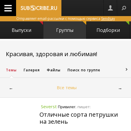
Отправляет email-рассылки с помощью сервиса
Sendsay
Выпуски
Группы
Подборки
2868
Красивая, здоровая и любимая!
Темы
Галерея
Файлы
Поиск по группе
Все темы
←
→
Severst
пишет:
Привилег.
Отличные сорта петрушки
на зелень