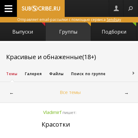
Отправляет email-рассылки с помощью сервиса
Sendsay
Выпуски
Группы
Подборки
8728
Красивые и обнаженные(18+)
Темы
Галерея
Файлы
Поиск по группе
Все темы
←
→
Vladimirf
пишет:
Красотки