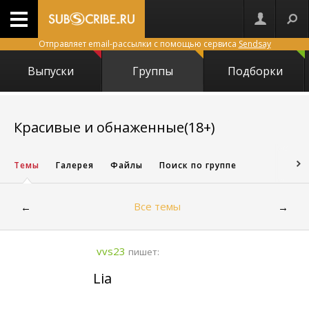
Отправляет email-рассылки с помощью сервиса
Sendsay
Выпуски
Группы
Подборки
8728
Красивые и обнаженные(18+)
Темы
Галерея
Файлы
Поиск по группе
Все темы
←
→
vvs23
пишет:
Lia