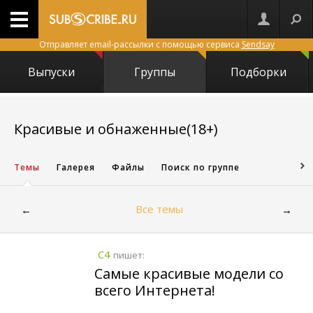
Отправляет email-рассылки с помощью сервиса
Sendsay
Выпуски
Группы
Подборки
8728
Красивые и обнаженные(18+)
Темы
Галерея
Файлы
Поиск по группе
Все темы
←
→
C4
пишет:
Самые красивые модели со
всего Интернета!