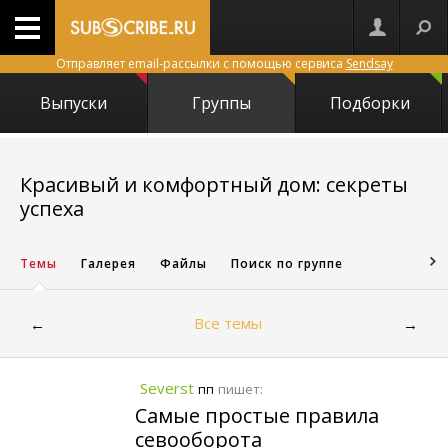
Отправляет email-рассылки с помощью сервиса
Sendsay
Выпуски
Группы
Подборки
Красивый и комфортный дом: секреты
540
успеха
Темы
Галерея
Файлы
Поиск по группе
Все темы
←
→
Severst
пишет:
пп
Самые простые правила
севооборота