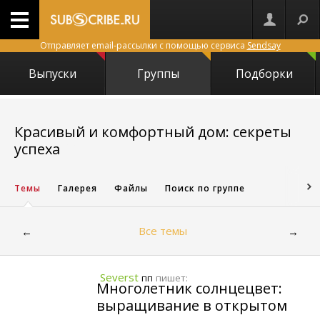
Отправляет email-рассылки с помощью сервиса
Sendsay
Выпуски
Группы
Подборки
Красивый и комфортный дом: секреты
540
успеха
Темы
Галерея
Файлы
Поиск по группе
Все темы
←
→
Severst
пишет:
пп
Многолетник солнцецвет:
выращивание в открытом