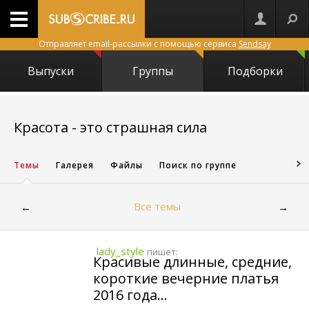
Отправляет email-рассылки с помощью сервиса
Sendsay
Выпуски
Группы
Подборки
17356
Красота - это страшная сила
Темы
Галерея
Файлы
Поиск по группе
Все темы
←
→
lady_style
пишет:
Красивые длинные, средние,
короткие вечерние платья
2016 года...