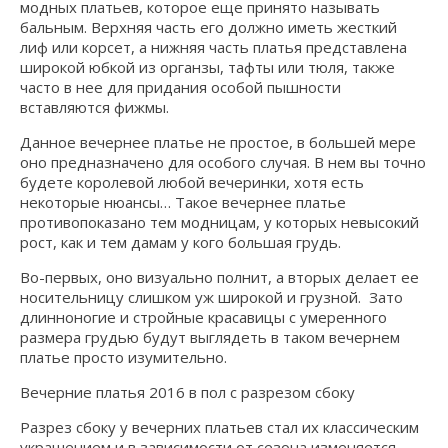
модных платьев, которое еще принято называть
бальным. Верхняя часть его должно иметь жесткий
лиф или корсет, а нижняя часть платья представлена
широкой юбкой из органзы, тафты или тюля, также
часто в нее для придания особой пышности
вставляются фижмы.
Данное вечернее платье не простое, в большей мере
оно предназначено для особого случая. В нем вы точно
будете королевой любой вечеринки, хотя есть
некоторые нюансы… Такое вечернее платье
противопоказано тем модницам, у которых невысокий
рост, как и тем дамам у кого большая грудь.
Во-первых, оно визуально полнит, а вторых делает ее
носительницу слишком уж широкой и грузной. Зато
длинноногие и стройные красавицы с умеренного
размера грудью будут выглядеть в таком вечернем
платье просто изумительно.
Вечерние платья 2016 в пол с разрезом сбоку
Разрез сбоку у вечерних платьев стал их классическим
украшением и в зависимости от сезона изменяется