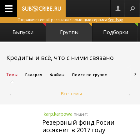
Отправляет email-рассылки с помощью сервиса
Sendsay
Выпуски
Группы
Подборки
16361
Кредиты и всё, что с ними связано
Темы
Галерея
Файлы
Поиск по группе
Все темы
←
→
karp.karpowa
пишет:
Резервный фонд Росии
иссякнет в 2017 году