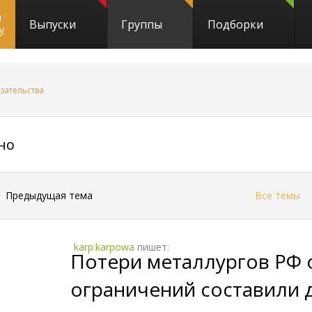
и
Выпуски
Группы
Подборки
y
зательства
16361
ано
←
Предыдущая тема
Все темы
karp.karpowa
пишет:
Потери металлургов РФ
ограничений составили д