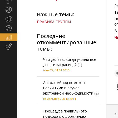
Прогноз
погоды
Р
Спорт
Т
Важные темы:
Страны
П
ПРАВИЛА ГРУППЫ
и
о
Туризм
регионы
В
Последние
Экономика
Ч
откомментированные
и
Email-
темы:
финансы
маркетинг
Что делать, когда украли все
деньги заграницей
(1)
irina55
,
11.01.2015
Автоломбард поможет
наличными в случае
экстренной необходимости
(2)
комольцев
,
08.10.2014
Процедура правильного
подхода к оформлению