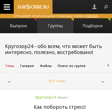
Отправляет email-рассылки с помощью сервиса
Sendsay
Выпуски
Группы
Подборки
Кругозор24 - обо всем, что может быть
24765
интересно, полезно, востребовано!
Темы
Галерея
Файлы
Поиск по группе
Все темы
←
→
Кругозор24
пишет:
Как побороть стресс!