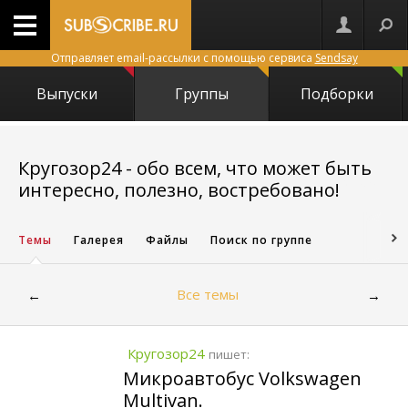
Отправляет email-рассылки с помощью сервиса
Sendsay
Выпуски
Группы
Подборки
Кругозор24 - обо всем, что может быть
24765
интересно, полезно, востребовано!
Темы
Галерея
Файлы
Поиск по группе
Все темы
←
→
Кругозор24
пишет:
Микроавтобус Volkswagen
Multivan.