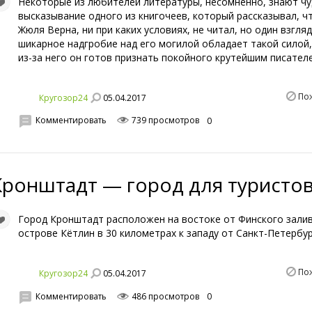
Некоторые из любителей литературы, несомненно, знают ч
высказывание одного из книгочеев, который рассказывал, ч
Жюля Верна, ни при каких условиях, не читал, но один взгляд
шикарное надгробие над его могилой обладает такой силой
из-за него он готов признать покойного крутейшим писател
По
05.04.2017
Кругозор24
Комментировать
739 просмотров
0
Кронштадт — город для туристов
Город Кронштадт расположен на востоке от Финского залив
острове Кётлин в 30 километрах к западу от Санкт-Петербу
По
05.04.2017
Кругозор24
Комментировать
486 просмотров
0