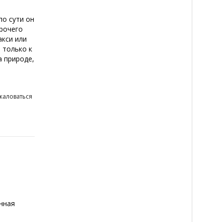
по сути он
прочего
акси или
 только к
а природе,
жаловаться
енная