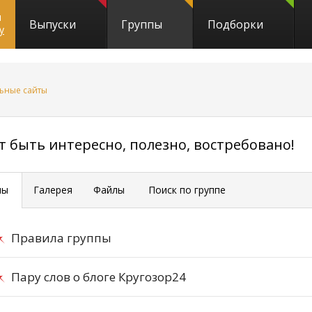
и
Выпуски
Группы
Подборки
y
ьные сайты
24
ет быть интересно, полезно, востребовано!
мы
Галерея
Файлы
Поиск по группе
Правила группы
Пару слов о блоге Кругозор24