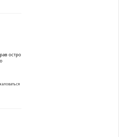
прав остро
го
жаловаться