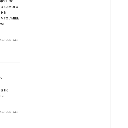
удесное
то самого
 на
, что лишь
ем
жаловаться
.
а на
рга
жаловаться