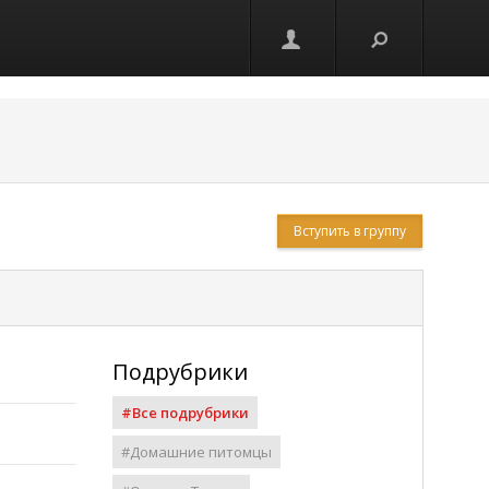
765
Вступить в группу
Подрубрики
#Все подрубрики
#Домашние питомцы