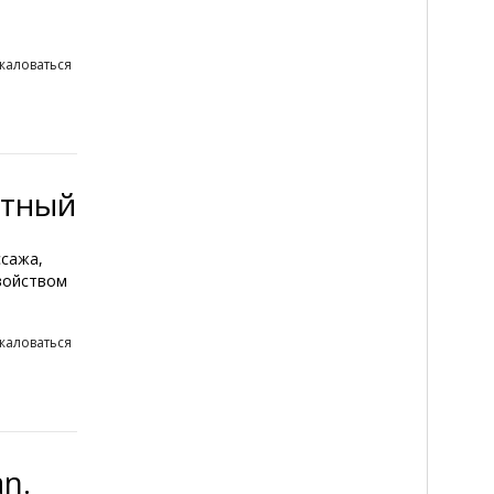
жаловаться
итный
ссажа,
войством
жаловаться
n.