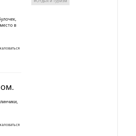
#Отдых и Туризм
булочек,
 место в
жаловаться
ом.
линчики,
жаловаться