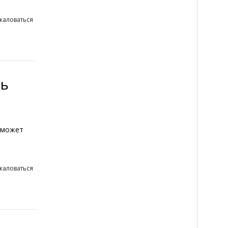
жаловаться
ть
 может
жаловаться