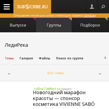
Отправляет email-рассылки с помощью сервиса
Sendsay
Выпуски
Группы
Подборки
28163
ЛедиРека
Темы
Галерея
Файлы
Поиск по группе
Все темы
←
→
rufina74@list.ru
пишет:
Новогодний марафон
красоты — спонсор
косметика VIVIENNE SABÓ