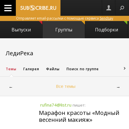
Отправляет email-рассылки с помощью сервиса
Sendsay
Выпуски
Группы
Подборки
28163
ЛедиРека
Темы
Галерея
Файлы
Поиск по группе
Все темы
←
→
rufina74@list.ru
пишет:
Марафон красоты «Модный
весенний макияж»