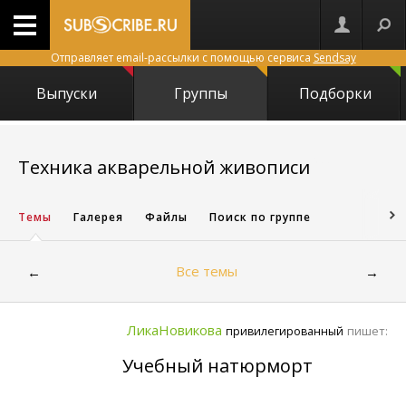
Отправляет email-рассылки с помощью сервиса
Sendsay
Выпуски
Группы
Подборки
2004
Техника акварельной живописи
Темы
Галерея
Файлы
Поиск по группе
Все темы
←
→
ЛикаНовикова
пишет:
привилегированный
Учебный натюрморт