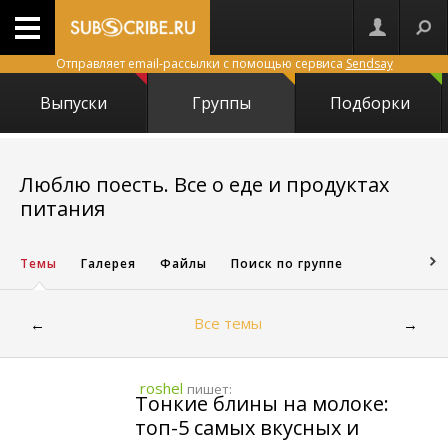
Отправляет email-рассылки с помощью сервиса
Sendsay
Выпуски
Группы
Подборки
Люблю поесть. Все о еде и продуктах
23685
питания
Темы
Галерея
Файлы
Поиск по группе
Все темы
←
→
roshel
пишет:
Тонкие блины на молоке:
топ-5 самых вкусных и