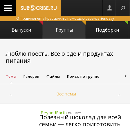
Отправляет email-рассылки с помощью сервиса
Sendsay
Выпуски
Группы
Подборки
Люблю поесть. Все о еде и продуктах
23685
питания
Темы
Галерея
Файлы
Поиск по группе
Все темы
←
→
BeyondEarth
пишет:
Полезный шоколад для всей
семьи — легко приготовить