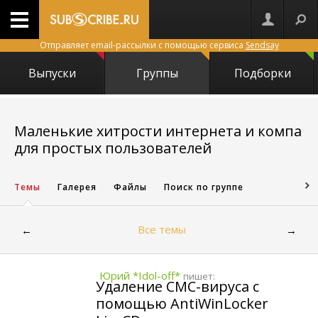
Отправляет email-рассылки с помощью сервиса
Sendsay
Выпуски
Группы
Подборки
Маленькие хитрости интернета и компа
7523
для простых пользователей
Темы
Галерея
Файлы
Поиск по группе
Все темы
←
→
Юрий *Idol-off*
пишет:
Удаление СМС-вируса с
помощью AntiWinLocker