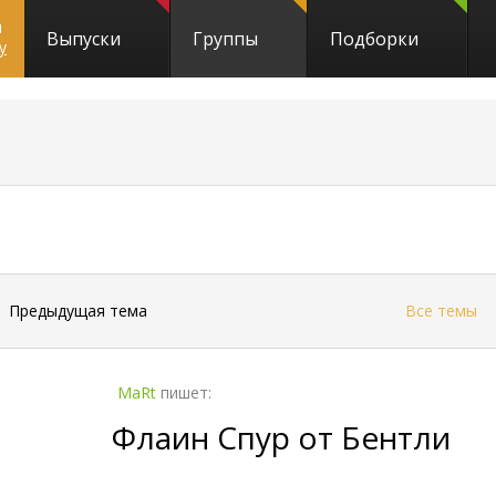
и
Выпуски
Группы
Подборки
y
←
Предыдущая тема
Все темы
MaRt
пишет:
Флаин Спур от Бентли