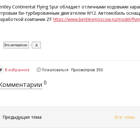
entley Continental Flying Spur обладает отличными ходовыми ха
итровым би-турбированным двигателем W12. Автомобиль оснаще
азработкой компании ZF
https://www.bentleymoscow.ru/model/flyi
Это интересно
0
В избранное
Пожаловаться
Просмотров: 350
0
Комментарии
←
Предыдущая тема
Все темы