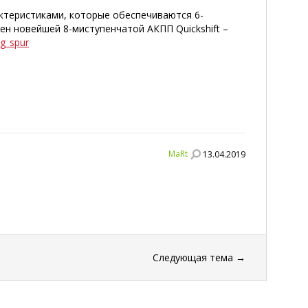
рактеристиками, которые обеспечиваются 6-
н новейшей 8-миступенчатой АКПП Quickshift –
ng_spur
MaRt
13.04.2019
Следующая тема
→