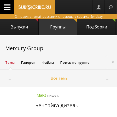
Отправляет email-рассылки с помощью сервиса
Sendsay
Выпуски
Группы
Подборки
24673
Mercury Group
Темы
Галерея
Файлы
Поиск по группе
Все темы
←
→
MaRt
пишет:
Бентайга дизель