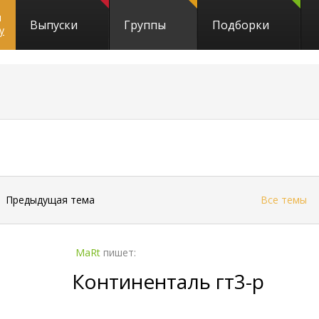
и
Выпуски
Группы
Подборки
y
←
Предыдущая тема
Все темы
MaRt
пишет:
Континенталь гт3-р