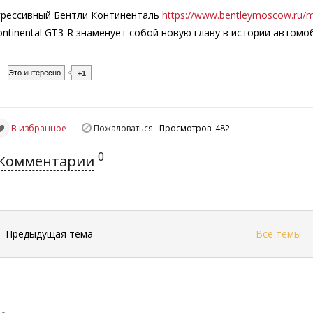
грессивный Бентли Континенталь
https://www.bentleymoscow.ru/mo
ontinental GT3-R знаменует собой новую главу в истории автомоб
Это интересно
+1
В избранное
Пожаловаться
Просмотров: 482
0
Комментарии
←
Предыдущая тема
Все темы