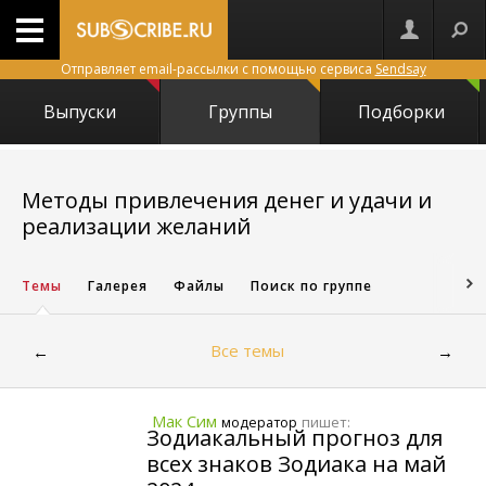
Отправляет email-рассылки с помощью сервиса
Sendsay
Выпуски
Группы
Подборки
Методы привлечения денег и удачи и
931
реализации желаний
Темы
Галерея
Файлы
Поиск по группе
Все темы
←
→
Мак Сим
пишет:
модератор
Зодиакальный прогноз для
всех знаков Зодиака на май