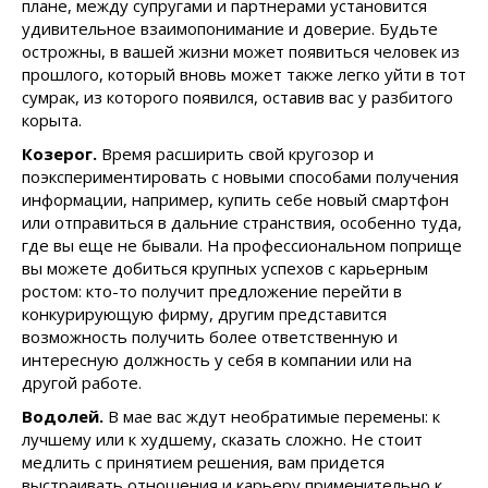
плане, между супругами и партнерами установится
удивительное взаимопонимание и доверие. Будьте
острожны, в вашей жизни может появиться человек из
прошлого, который вновь может также легко уйти в тот
сумрак, из которого появился, оставив вас у разбитого
корыта.
Козерог.
Время расширить свой кругозор и
поэкспериментировать с новыми способами получения
информации, например, купить себе новый смартфон
или отправиться в дальние странствия, особенно туда,
где вы еще не бывали. На профессиональном поприще
вы можете добиться крупных успехов с карьерным
ростом: кто-то получит предложение перейти в
конкурирующую фирму, другим представится
возможность получить более ответственную и
интересную должность у себя в компании или на
другой работе.
Водолей.
В мае вас ждут необратимые перемены: к
лучшему или к худшему, сказать сложно. Не стоит
медлить с принятием решения, вам придется
выстраивать отношения и карьеру применительно к