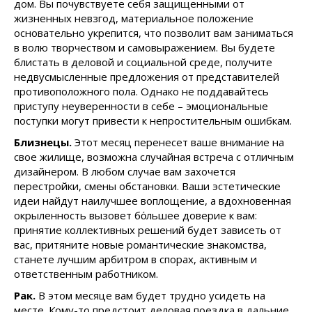
дом. Вы почувствуете себя защищенными от
жизненных невзгод, материальное положение
основательно укрепится, что позволит вам заниматься
в волю творчеством и самовыражением. Вы будете
блистать в деловой и социальной среде, получите
недвусмысленные предложения от представителей
противоположного пола. Однако не поддавайтесь
приступу неуверенности в себе – эмоциональные
поступки могут привести к непростительным ошибкам.
Близнецы.
Этот месяц перенесет ваше внимание на
свое жилище, возможна случайная встреча с отличным
дизайнером. В любом случае вам захочется
перестройки, смены обстановки. Ваши эстетические
идеи найдут наилучшее воплощение, а вдохновенная
окрыленность вызовет бόльшее доверие к вам:
принятие коллективных решений будет зависеть от
вас, притяните новые романтические знакомства,
станете лучшим арбитром в спорах, активным и
ответственным работником.
Рак.
В этом месяце вам будет трудно усидеть на
месте. Кому-то предстоит деловая поездка в дальние