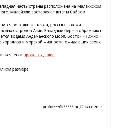
Западная часть страны расположена на Малаккском
а юге. Малайзию составляют штаты Сабах и
нутся роскошные пляжи, россыпью лежит
расных островов Азии. Западные берега обрамляют
вается водами Андаманского моря. Восток – Южно –
 кораллов и морской живности, ожидающих своих
иться, если
прочесть далее
полном размере
profdi***@r*****.ru
14.06.2017