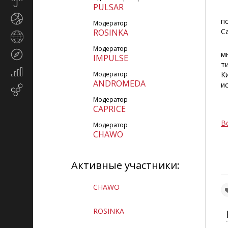
Прогноз
PULSAR
погоды
М
Спорт
п
Модератор
С
ROSINKA
Страны
В
и
Модератор
Туризм
м
регионы
IMPULSE
т
Экономика
Модератор
К
и
ANDROMEDA
и
Email-
финансы
Б
маркетинг
Модератор
CAPRICE
В
Модератор
CHAWO
Активные участники:
CHAWO
ROSINKA