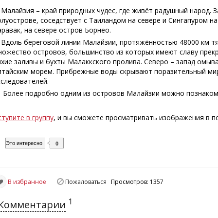
алайзия – край природных чудес, где живёт радушный народ. 
олуострове, соседствует с Таиландом на севере и Сингапуром н
аравак, на севере остров Борнео.
доль береговой линии Малайзии, протяжённостью 48000 км тя
ножество островов, большинство из которых имеют славу прек
ихие заливы и бухты Малаккского пролива. Северо – запад омы
итайским морем. Прибрежные воды скрывают поразительный мир
сследователей.
олее подробно одним из островов Малайзии можно познаком
ступите в группу
, и вы сможете просматривать изображения в 
Это интересно
0
В избранное
Пожаловаться
Просмотров: 1357
1
Комментарии