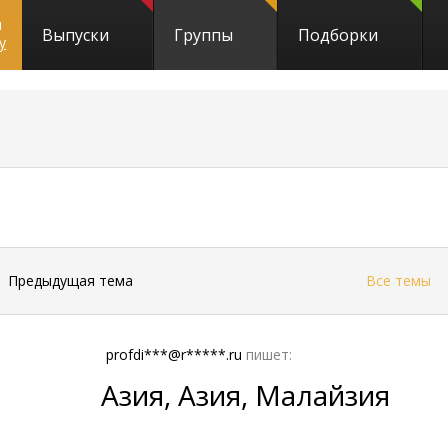
и
Выпуски
Группы
Подборки
y
←
Предыдущая тема
Все темы
profdi***@r*****.ru
пишет:
Азия, Азия, Малайзия