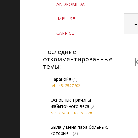
ANDROMEDA
IMPULSE
CAPRICE
Последние
откомментированные
темы:
Паранойя
(1)
teka-45
,
25.07.2021
Основные причины
избыточного веса
(2)
Елена Касатова
,
13.09.2017
Была у меня пара больных,
которые...
(2)