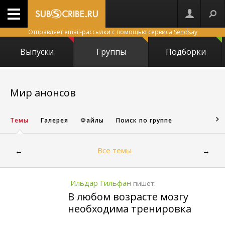
Отправляет email-рассылки с помощью сервиса
Sendsay
Выпуски
Группы
Подборки
15869
Мир анонсов
Темы
Галерея
Файлы
Поиск по группе
Все темы
←
→
Ильдар Гильфан
пишет:
В любом возрасте мозгу
необходима тренировка