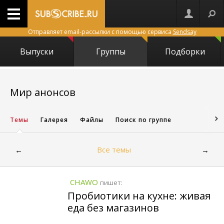
Отправляет email-рассылки с помощью сервиса
Sendsay
Выпуски
Группы
Подборки
15869
Мир анонсов
Темы
Галерея
Файлы
Поиск по группе
Все темы
←
→
CHAWO
пишет:
Пробиотики на кухне: живая
еда без магазинов