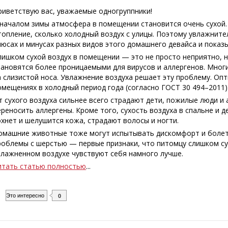
риветствую вас, уважаемые одногруппники!
 началом зимы атмосфера в помещении становится очень сухой.
топление, сколько холодный воздух с улицы. Поэтому увлажните
люсах и минусах разных видов этого домашнего девайса и показ
лишком сухой воздух в помещении — это не просто неприятно, но
тановятся более проницаемыми для вирусов и аллергенов. Мног
а слизистой носа. Увлажнение воздуха решает эту проблему. О
омещениях в холодный период года (согласно ГОСТ 30 494–2011)
т сухого воздуха сильнее всего страдают дети, пожилые люди и а
ереносить аллергены. Кроме того, сухость воздуха в спальне и 
охнет и шелушится кожа, страдают волосы и ногти.
омашние животные тоже могут испытывать дискомфорт и болеть
роблемы с шерстью — первые признаки, что питомцу слишком су
влажненном воздухе чувствуют себя намного лучше.
итать статью полностью
...
Это интересно
0