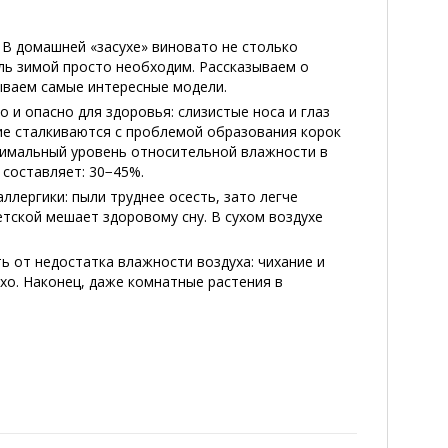
 В домашней «засухе» виновато не столько
ль зимой просто необходим. Рассказываем о
ываем самые интересные модели.
 и опасно для здоровья: слизистые носа и глаз
ие сталкиваются с проблемой образования корок
птимальный уровень относительной влажности в
 составляет: 30−45%.
ллергики: пыли труднее осесть, зато легче
детской мешает здоровому сну. В сухом воздухе
 от недостатка влажности воздуха: чихание и
хо. Наконец, даже комнатные растения в