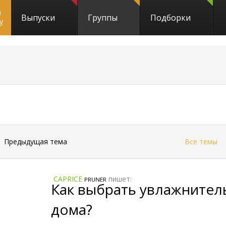
и
Выпуски
Группы
Подборки
y
←
Предыдущая тема
Все темы
CAPRICE
пишет:
PRUNER
Как выбрать увлажнитель
дома?