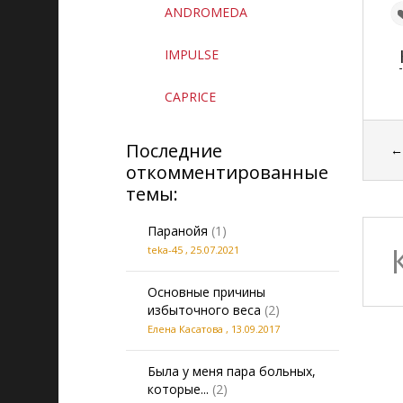
ANDROMEDA
IMPULSE
CAPRICE
Последние
откомментированные
темы:
Паранойя
(1)
teka-45
,
25.07.2021
Основные причины
избыточного веса
(2)
Елена Касатова
,
13.09.2017
Была у меня пара больных,
которые...
(2)