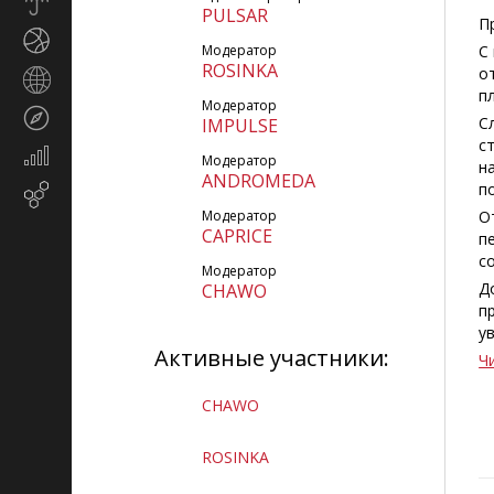
Прогноз
PULSAR
погоды
П
Спорт
Модератор
С
ROSINKA
о
Страны
п
и
Модератор
Туризм
регионы
С
IMPULSE
с
Экономика
Модератор
н
и
ANDROMEDA
п
Email-
финансы
маркетинг
Модератор
О
CAPRICE
п
с
Модератор
Д
CHAWO
п
у
Активные участники:
Ч
CHAWO
ROSINKA