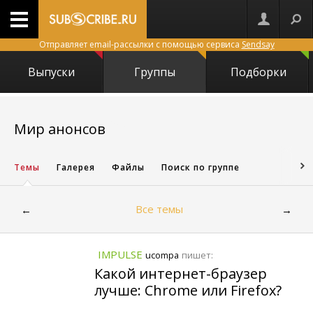
Отправляет email-рассылки с помощью сервиса
Sendsay
Выпуски
Группы
Подборки
15869
Мир анонсов
Темы
Галерея
Файлы
Поиск по группе
Все темы
←
→
IMPULSE
пишет:
ucompa
Какой интернет-браузер
лучше: Chrome или Firefox?