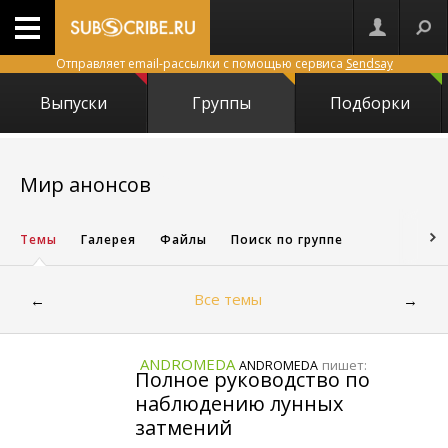
Отправляет email-рассылки с помощью сервиса
Sendsay
Выпуски
Группы
Подборки
15869
Мир анонсов
Темы
Галерея
Файлы
Поиск по группе
Все темы
←
→
ANDROMEDA
пишет:
ANDROMEDA
Полное руководство по
наблюдению лунных
затмений