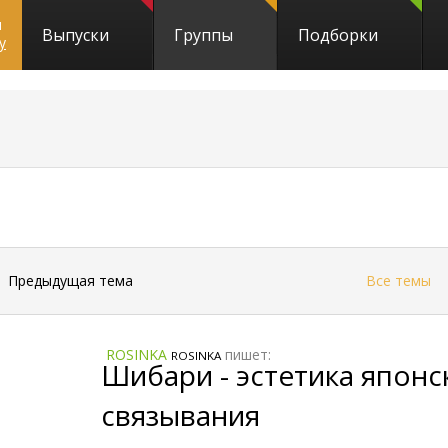
и
Выпуски
Группы
Подборки
y
←
Предыдущая тема
Все темы
ROSINKA
пишет:
ROSINKA
Шибари - эстетика японс
связывания