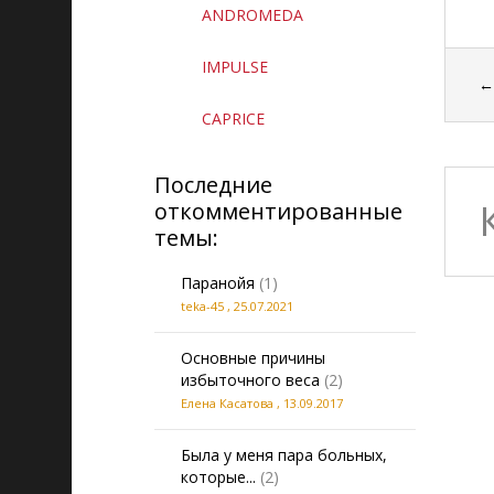
ANDROMEDA
IMPULSE
CAPRICE
Последние
откомментированные
темы:
Паранойя
(1)
teka-45
,
25.07.2021
Основные причины
избыточного веса
(2)
Елена Касатова
,
13.09.2017
Была у меня пара больных,
которые...
(2)