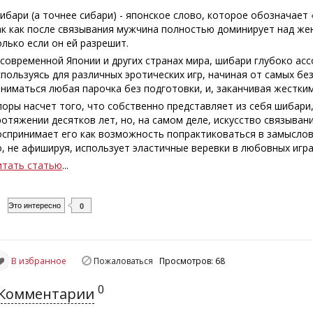
ибари (а точнее сибари) - японское слово, которое обозначает 
ак как после связывания мужчина полностью доминирует над же
олько если он ей разрешит.
 современной Японии и других странах мира, шибари глубоко асс
спользуясь для различных эротических игр, начиная от самых б
аниматься любая парочка без подготовки, и, заканчивая жестки
поры насчет того, что собственно представляет из себя шибари, 
ротяжении десятков лет, но, на самом деле, искусство связыван
оспринимает его как возможность попрактиковаться в замыслова
о, не афишируя, использует эластичные веревки в любовных игра
итать статью
...
Это интересно
0
В избранное
Пожаловаться
Просмотров: 68
0
Комментарии