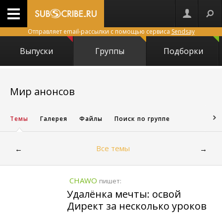
Отправляет email-рассылки с помощью сервиса
Sendsay
Выпуски
Группы
Подборки
15869
Мир анонсов
Темы
Галерея
Файлы
Поиск по группе
Все темы
←
→
CHAWO
пишет:
Удалёнка мечты: освой
Директ за несколько уроков