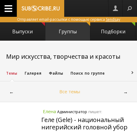
Отправляет email-рассылки с помощью сервиса
Sendsay
Выпуски
Группы
Подборки
1755
Мир искусства, творчества и красоты
Темы
Галерея
Файлы
Поиск по группе
Все темы
←
→
Елена
пишет:
Администратор
Геле (Gele) - национальный
нигерийский головной убор