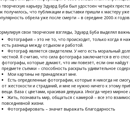
а творческую карьеру Эдуард Буба был удостоен четырёх прести
ак получилось, что публикации и выставки пришли к мастеру уже
опулярность обрела уже после смерти – в середине 2000-х годов
ормулируя свои творческие взгляды, Эдуард Буба выделял важны
Фотография – это не то, что происходит, только когда я н
есть разница между отдыхом и работой.
Фотограф является свидетелем. У него есть моральный дол
честной. Я считаю, что сила фотографа заключается в его спо
фотографы, которые думают, что им повезёт, если они найдут
предмете съёмки – способность раскрыть удивительное содер
Мои картины не принадлежат мне.
Есть определенные фотографии, которые я никогда не смог
от жестокости и страданий, и мне не нужно ничего к этому п
вещи. Ваза с цветами, красивая девушка. Иногда через мирное 
Жить, познавать мир, общаться с камерой – все это взаимо
повседневной жизни.
Фотографировать – значит выражать благодарность