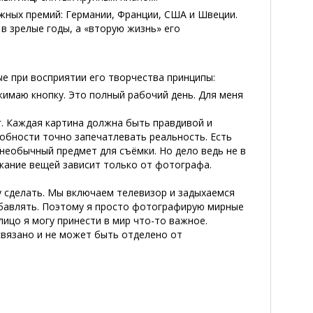
жных премий: Германии, Франции, США и Швеции.
 в зрелые годы, а «вторую жизнь» его
.
е при восприятии его творчества принципы:
ажимаю кнопку. Это полный рабочий день. Для меня
г. Каждая картина должна быть правдивой и
собности точно запечатлевать реальность. Есть
 необычный предмет для съёмки. Но дело ведь не в
жание вещей зависит только от фотографа.
у сделать. Мы включаем телевизор и задыхаемся
рибавлять. Поэтому я просто фотографирую мирные
лицо я могу принести в мир что-то важное.
связано и не может быть отделено от