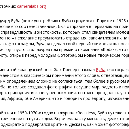
сточник:
cameralabs.org
дуард Буба (реже употребляют Бубат) родился в Париже в 1923 г
ногие его соотечественники, был отправлен в Германию на при
есправедливость и жестокость, которым стал свидетелем молодо
менно – нежелание преумножать страдания, запечатлевая их на 
тать фотографом, Эдуард сделал свой первый снимок лишь посл
же год спустя стал лауреатом премии от компании «Kodak», чт
осту, открыв перед молодым фотографом новые творческие гор
менитый французский поэт Жак Превер называл
Буба
«фотографо
уманистом в классическом понимании этого слова, отвергающим 
тим определением сложно не согласиться, тем более в русском 
уба не только создавал фотографии, несущие мир, радость и пок
ира, приподнимая завесу непонимания, пытаясь преодолеть уст
зия, Африка, обе Америки; что и говорить про Европу, изъезжен
аботая в 1950-1970-х годах на журнал «Realities», Буба путешес
стреченным на пути людям. Впрочем, за эту мягкость, деликатн
еоднократно подвергался критике. Дескать, как может фотограф,