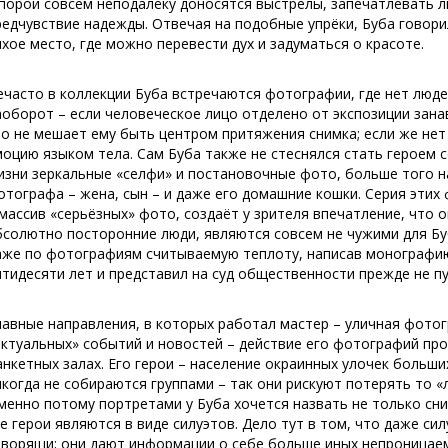
 порой совсем неподалёку доносятся выстрелы, запечатлевать 
редчувствие надежды. Отвечая на подобные упрёки, Буба говор
ихое место, где можно перевести дух и задуматься о красоте.
ечасто в коллекции Буба встречаются фотографии, где нет люде
аоборот – если человеческое лицо отделено от экспозиции зана
то не мешает ему быть центром притяжения снимка; если же нет
моцию языком тела. Сам Буба также не стеснялся стать героем
изни зеркальные «селфи» и постановочные фото, больше того н
отографа – жена, сын – и даже его домашние кошки. Серия эти
 массив «серьёзных» фото, создаёт у зрителя впечатление, что 
бсолютно посторонние люди, являются совсем не чужими для Буба
аже по фотографиям считываемую теплоту, написав монографию 
ятидесяти лет и представил на суд общественности прежде не п
лавные направления, в которых работал мастер – уличная фотог
актуальных» событий и новостей – действие его фотографий про
анкетных залах. Его герои – население окраинных улочек больши
икогда не собираются группами – так они рискуют потерять то 
менно потому портретами у Буба хочется назвать не только сни
де герои являются в виде силуэтов. Дело тут в том, что даже с
оворящи; они дают информации о себе больше иных непроницаем