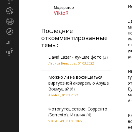
Прогноз
погоды
И
Модератор
Спорт
ViktoR
Страны
Э
и
м
Последние
Туризм
регионы
н
откомментированные
и
Экономика
темы:
с
и
у
Email-
финансы
р
David Lazar - лучшие фото
(2)
маркетинг
Лариса Белфорд
,
01.03.2022
И
Можно ли не восхищаться
г
виртуозной акварелью Аруша
э
Воцмуша?
(6)
Б
м
Але4ка
,
01.03.2022
А
Фотопутешествие: Сорренто
(Sorrento), Италия
(4)
Р
в
VIKGOL49
,
01.03.2022
н