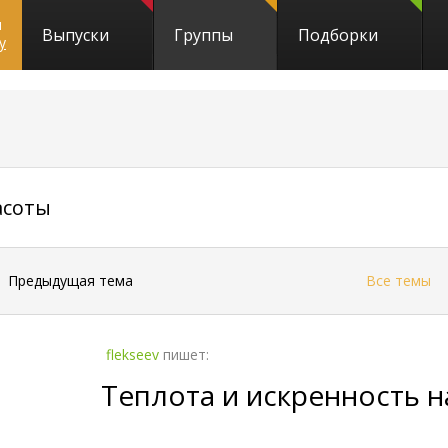
и
Выпуски
Группы
Подборки
y
1755
асоты
←
Предыдущая тема
Все темы
flekseev
пишет:
Теплота и искренность н