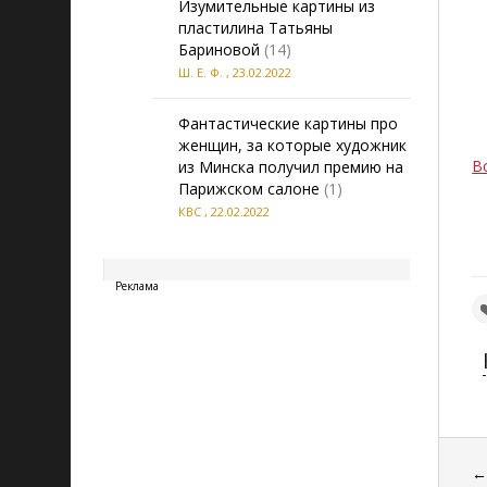
Изумительные картины из
пластилина Татьяны
Бариновой
(14)
Ш. Е. Ф.
,
23.02.2022
Фантастические картины про
женщин, за которые художник
В
из Минска получил премию на
Парижском салоне
(1)
КВС
,
22.02.2022
20260810074653
Реклама