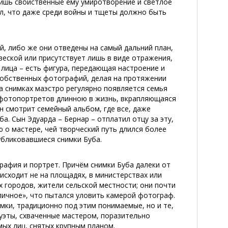
лишь свойственные ему умиротворение и светлое
ил, что даже среди войны и тщеты должно быть
й, либо же они отведены на самый дальний план,
веской или присутствует лишь в виде отражения,
 лица – есть фигура, передающая настроение и
 собственных фотографий, делая на протяжении
а снимках маэстро регулярно появляется семья
х фотопортретов длинною в жизнь, вкрапляющаяся
он смотрит семейный альбом, где все, даже
. Сын Эдуарда – Бернар – отплатил отцу за эту,
о мастере, чей творческий путь длился более
убликовавшиеся снимки Буба.
рафия и портрет. Причём снимки Буба далеки от
исходит не на площадях, в министерствах или
х городов, жители сельской местности; они почти
«личное», что пытался уловить камерой фотограф.
мки, традиционно под этим понимаемые, но и те,
илуэты, схваченные мастером, поразительно
ых лиц, снятых крупным планом.