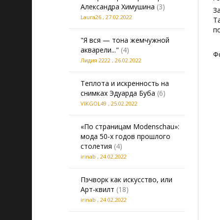
Александра Химушина
(3)
З
Laura26
,
27.02.2022
Т
п
"Я вся — тона жемчужной
акварели..."
(4)
Ф
Лидия 2222
,
26.02.2022
Теплота и искренность на
снимках Эдуарда Буба
(6)
VIKGOL49
,
25.02.2022
«По страницам Modenschau»:
мода 50-х годов прошлого
столетия
(4)
irinab
,
24.02.2022
Пэчворк как искусство, или
Арт-квилт
(18)
irinab
,
24.02.2022