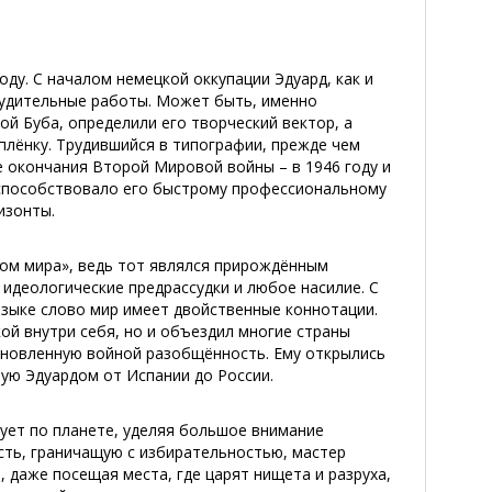
оду. С началом немецкой оккупации Эдуард, как и
нудительные работы. Может быть, именно
й Буба, определили его творческий вектор, а
плёнку. Трудившийся в типографии, прежде чем
е окончания Второй Мировой войны – в 1946 году и
о способствовало его быстрому профессиональному
изонты.
м мира», ведь тот являлся прирождённым
идеологические предрассудки и любое насилие. С
языке слово мир имеет двойственные коннотации.
ой внутри себя, но и объездил многие страны
ановленную войной разобщённость. Ему открылись
ную Эдуардом от Испании до России.
твует по планете, уделяя большое внимание
ость, граничащую с избирательностью, мастер
 даже посещая места, где царят нищета и разруха,