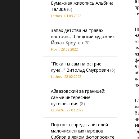
а
Бумажная живопись Альбина
п
Талика
(6)
т
Lathos
,
01.03.2022
Н
Запах детства на травах
н
настоян... Шведский художник
э
Йохан Кроутен
(8)
э
Flori
,
28.02.2022
ж
ф
"Пока ты сам на острие
в
луча..." Витольд Смукрович
(6)
а
Lathos
,
28.02.2022
д
п
Айвазовский за границей:
самые интересные
Г
путешествия
(8)
«
Laura26
,
27.02.2022
б
н
Портреты представителей
И
малочисленных народов
г
Сибири в ярком фотопроекте
г