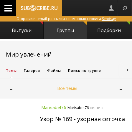
Отправляет email-рассылки с помощью сервиса
Sendsay
Выпуски
Группы
Подборки
2553
Мир увлечений
Темы
Галерея
Файлы
Поиск по группе
Все темы
←
→
Marisabel76
пишет:
Marisabel76
Узор № 169 - узорная сеточка