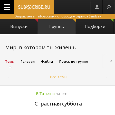
Отправляет email-рассылки с помощью сервиса
Sendsay
Выпуски
Группы
Подборки
12390
Мир, в котором ты живешь
Темы
Галерея
Файлы
Поиск по группе
Все темы
←
→
В.Татьяна
пишет:
Страстная суббота