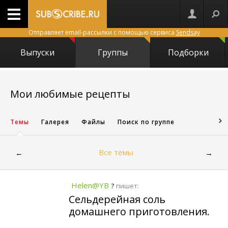
Отправляет email-рассылки с помощью сервиса
Sendsay
Выпуски
Группы
Подборки
5673
Мои любимые рецепты
Темы
Галерея
Файлы
Поиск по группе
Все темы
←
→
Helen@YB
пишет:
?
Сельдерейная соль
домашнего приготовления.