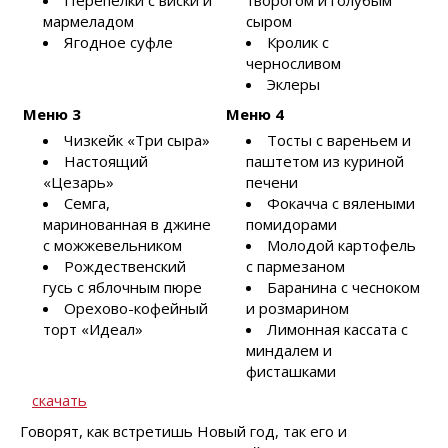
Перепелки с виски и
творогом и голубым
мармеладом
сыром
Ягодное суфле
Кролик с
черносливом
Эклеры
Меню 3
Меню 4
Чизкейк «Три сыра»
Тосты с вареньем и
Настоящий
паштетом из куриной
«Цезарь»
печени
Семга,
Фокачча с вялеными
маринованная в джине
помидорами
с можжевельником
Молодой картофель
Рождественский
с пармезаном
гусь с яблочным пюре
Баранина с чесноком
Орехово-кофейный
и розмарином
торт «Идеал»
Лимонная кассата с
миндалем и
фисташками
скачать
Говорят, как встретишь Новый год, так его и