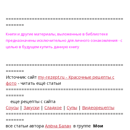
=============================================
=======
Книги и другие материалы, выложенные в библиотеке
предназначены исключительно для личного ознакомления - с
целью в будущем купить данную книгу
=============================================
=======
Источник: сайт
my-rezept.ru - Красочные рецепты с
фото
- читать ещё статьи
=============================================
=======
еще рецепты с сайта
Соусы
|
Закуски
|
Сладкое
|
Супы
|
Видеорецепты
=============================================
=======
все статьи автора
Алёна Балан
в группе
Мои