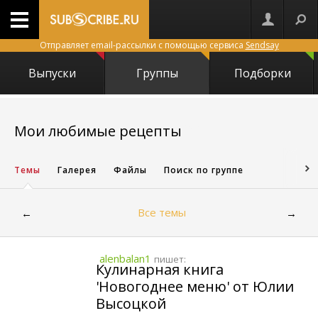
Отправляет email-рассылки с помощью сервиса
Sendsay
Выпуски
Группы
Подборки
5673
Мои любимые рецепты
Темы
Галерея
Файлы
Поиск по группе
Все темы
←
→
alenbalan1
пишет:
Кулинарная книга
'Новогоднее меню' от Юлии
Высоцкой