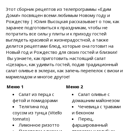
Этот сборник рецептов из телепрограммы «Едим
Дома!» посвящен всеми любимым Новому году и
Рождеству | Юлия Высоцкая рассказывает о том, как
заранее подготовиться к праздникам, чтобы не
потратить все силы у плиты и к приходу гостей
выглядеть красивой и жизнерадостной, а также
делится рецептами блюд, которые она готовит на
Новый год и Рождество для своих гостей и близких!
Вы узнаете, как приготовить настоящий салат
«Цезарь», как удивить гостей, подав традиционный
салат оливье в эклерах, как запечь перепелок с виски и
мармеладом и многое другое!
Меню 1
Меню 2
Салат из перца с
Салат оливье с
фетой и помидорами
домашним майонезом
Телятина под
Чечевица с травами
соусом из тунца (Vitello
и беконом
tonnato)
Перец,
Лимонное ризотто
фаршированный