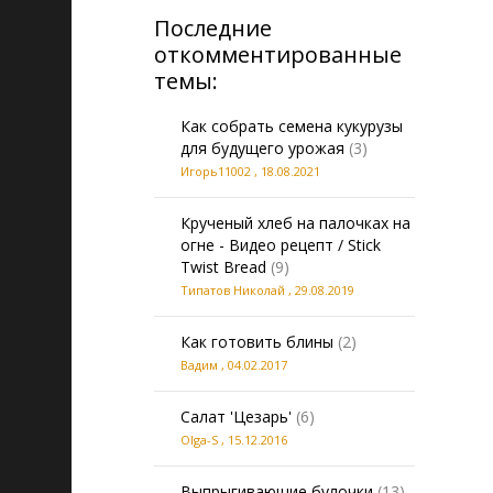
Последние
откомментированные
темы:
Как собрать семена кукурузы
для будущего урожая
(3)
Игорь11002
,
18.08.2021
Крученый хлеб на палочках на
огне - Видео рецепт / Stick
Twist Bread
(9)
Типатов Николай
,
29.08.2019
Как готовить блины
(2)
Вадим
,
04.02.2017
Салат 'Цезарь'
(6)
Olga-S
,
15.12.2016
Выпрыгивающие булочки
(13)