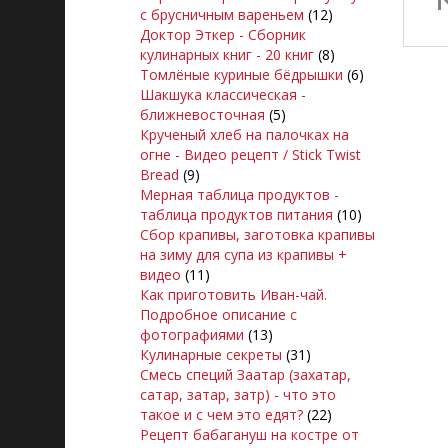
с брусничным вареньем
(12)
Доктор Эткер - Сборник
кулинарных книг - 20 книг
(8)
Томлёные куриные бёдрышки
(6)
Шакшука классическая -
ближневосточная
(5)
Крученый хлеб на палочках на
огне - Видео рецепт / Stick Twist
Bread
(9)
Мерная таблица продуктов -
таблица продуктов питания
(10)
Сбор крапивы, заготовка крапивы
на зиму для супа из крапивы +
видео
(11)
Как приготовить Иван-чай.
Подробное описание с
фотографиями
(13)
Кулинарные секреты
(31)
Смесь специй Заатар (захатар,
сатар, затар, затр) - что это
такое и с чем это едят?
(22)
Рецепт бабагануш на костре от