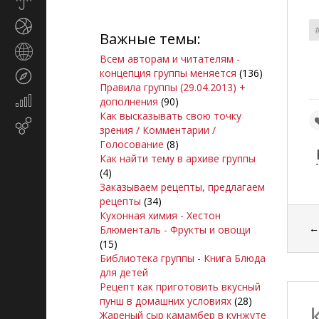
Прогноз
погоды
Спорт
Важные темы:
Страны
Всем авторам и читателям -
и
концепция группы меняется
(136)
Туризм
регионы
Правила группы (29.04.2013) +
Экономика
дополнения
(90)
и
Как высказывать свою точку
Email-
финансы
зрения / Комментарии /
маркетинг
Голосование
(8)
Как найти тему в архиве группы
(4)
Заказываем рецепты, предлагаем
рецепты
(34)
Кухонная химия - Хестон
Блюменталь - Фрукты и овощи
(15)
Библиотека группы - Книга Блюда
для детей
Рецепт как приготовить вкусный
пунш в домашних условиях
(28)
Жареный сыр камамбер в кунжуте