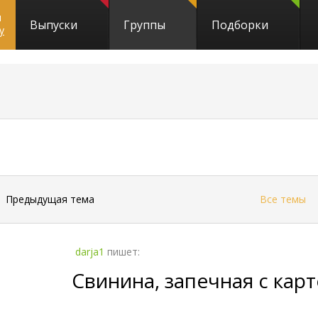
и
Выпуски
Группы
Подборки
y
←
Предыдущая тема
Все темы
darja1
пишет:
Свинина, запечная с ка