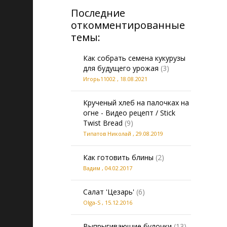
Последние
откомментированные
темы:
Как собрать семена кукурузы
для будущего урожая
(3)
Игорь11002
,
18.08.2021
Крученый хлеб на палочках на
огне - Видео рецепт / Stick
Twist Bread
(9)
Типатов Николай
,
29.08.2019
Как готовить блины
(2)
Вадим
,
04.02.2017
Салат 'Цезарь'
(6)
Olga-S
,
15.12.2016
Выпрыгивающие булочки
(13)