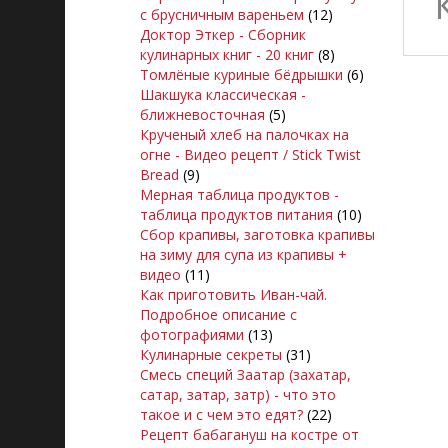
с брусничным вареньем
(12)
Доктор Эткер - Сборник
кулинарных книг - 20 книг
(8)
Томлёные куриные бёдрышки
(6)
Шакшука классическая -
ближневосточная
(5)
Крученый хлеб на палочках на
огне - Видео рецепт / Stick Twist
Bread
(9)
Мерная таблица продуктов -
таблица продуктов питания
(10)
Сбор крапивы, заготовка крапивы
на зиму для супа из крапивы +
видео
(11)
Как приготовить Иван-чай.
Подробное описание с
фотографиями
(13)
Кулинарные секреты
(31)
Смесь специй Заатар (захатар,
сатар, затар, затр) - что это
такое и с чем это едят?
(22)
Рецепт бабагануш на костре от