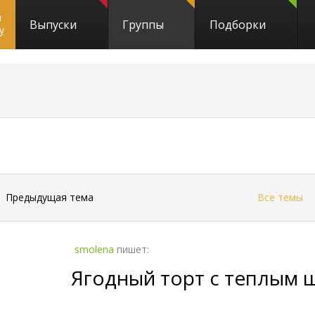
и
Выпуски
Группы
Подборки
y
←
Предыдущая тема
Все темы
smolena
пишет:
Ягодный торт с теплым