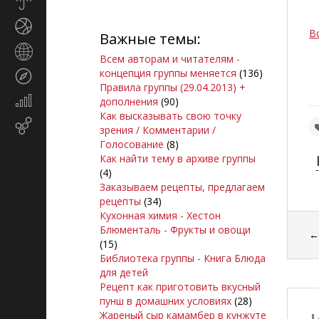
Прогноз
погоды
Спорт
В
Важные темы:
Страны
Всем авторам и читателям -
и
концепция группы меняется
(136)
Туризм
регионы
Правила группы (29.04.2013) +
Экономика
дополнения
(90)
и
Как высказывать свою точку
Email-
финансы
зрения / Комментарии /
маркетинг
Голосование
(8)
Как найти тему в архиве группы
(4)
Заказываем рецепты, предлагаем
рецепты
(34)
Кухонная химия - Хестон
Блюменталь - Фрукты и овощи
(15)
Библиотека группы - Книга Блюда
для детей
Рецепт как приготовить вкусный
пунш в домашних условиях
(28)
Жареный сыр камамбер в кунжуте