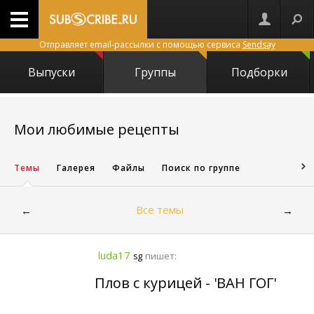
Отправляет email-рассылки с помощью сервиса
Sendsay
Выпуски
Группы
Подборки
5673
Мои любимые рецепты
Темы
Галерея
Файлы
Поиск по группе
Все темы
←
→
luda17
пишет:
sg
Плов c курицей - 'ВАН ГОГ'