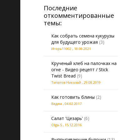
Последние
откомментированные
темы:
Как собрать семена кукурузы
для будущего урожая
(3)
Игорь11002
,
18.08.2021
Крученый хлеб на палочках на
огне - Видео рецепт / Stick
Twist Bread
(9)
Типатов Николай
,
29.08.2019
Как готовить блины
(2)
Вадим
,
04.02.2017
Салат 'Цезарь'
(6)
Olga-S
,
15.12.2016
Выпрыгивающие булочки
(13)