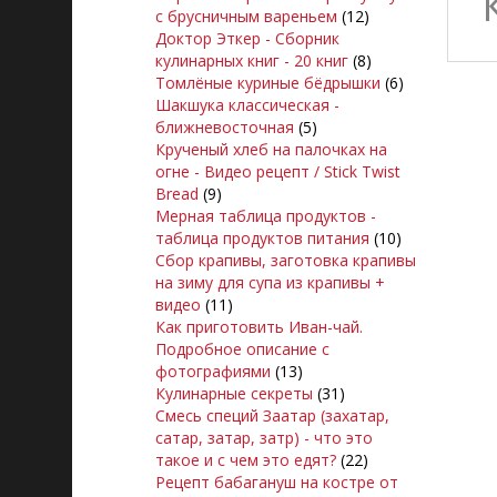
с брусничным вареньем
(12)
Доктор Эткер - Сборник
кулинарных книг - 20 книг
(8)
Томлёные куриные бёдрышки
(6)
Шакшука классическая -
ближневосточная
(5)
Крученый хлеб на палочках на
огне - Видео рецепт / Stick Twist
Bread
(9)
Мерная таблица продуктов -
таблица продуктов питания
(10)
Сбор крапивы, заготовка крапивы
на зиму для супа из крапивы +
видео
(11)
Как приготовить Иван-чай.
Подробное описание с
фотографиями
(13)
Кулинарные секреты
(31)
Смесь специй Заатар (захатар,
сатар, затар, затр) - что это
такое и с чем это едят?
(22)
Рецепт бабагануш на костре от