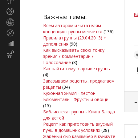
Прогноз
погоды
Спорт
В
Важные темы:
Страны
Всем авторам и читателям -
и
концепция группы меняется
(136)
Туризм
регионы
Правила группы (29.04.2013) +
Экономика
дополнения
(90)
и
Как высказывать свою точку
Email-
финансы
зрения / Комментарии /
маркетинг
Голосование
(8)
Как найти тему в архиве группы
(4)
Заказываем рецепты, предлагаем
рецепты
(34)
Кухонная химия - Хестон
Блюменталь - Фрукты и овощи
(15)
Библиотека группы - Книга Блюда
для детей
Рецепт как приготовить вкусный
пунш в домашних условиях
(28)
Жареный сыр камамбер в кунжуте