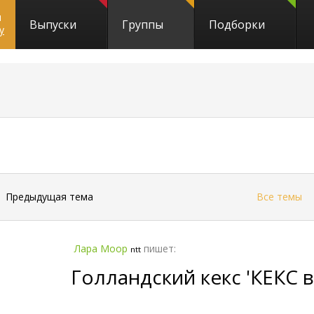
и
Выпуски
Группы
Подборки
y
←
Предыдущая тема
Все темы
Лара Моор
пишет:
ntt
Голландский кекс 'КЕКС 