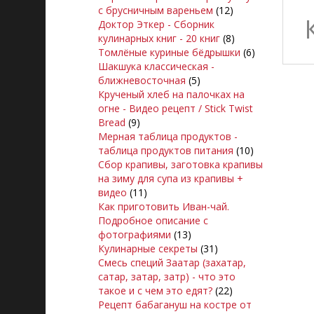
с брусничным вареньем
(12)
Доктор Эткер - Сборник
кулинарных книг - 20 книг
(8)
Томлёные куриные бёдрышки
(6)
Шакшука классическая -
ближневосточная
(5)
Крученый хлеб на палочках на
огне - Видео рецепт / Stick Twist
Bread
(9)
Мерная таблица продуктов -
таблица продуктов питания
(10)
Сбор крапивы, заготовка крапивы
на зиму для супа из крапивы +
видео
(11)
Как приготовить Иван-чай.
Подробное описание с
фотографиями
(13)
Кулинарные секреты
(31)
Смесь специй Заатар (захатар,
сатар, затар, затр) - что это
такое и с чем это едят?
(22)
Рецепт бабагануш на костре от