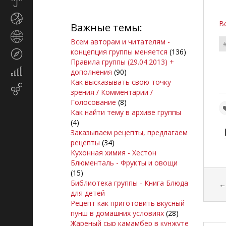
Прогноз
погоды
Спорт
В
Важные темы:
Страны
Всем авторам и читателям -
и
концепция группы меняется
(136)
Туризм
регионы
Правила группы (29.04.2013) +
Экономика
дополнения
(90)
и
Как высказывать свою точку
Email-
финансы
зрения / Комментарии /
маркетинг
Голосование
(8)
Как найти тему в архиве группы
(4)
Заказываем рецепты, предлагаем
рецепты
(34)
Кухонная химия - Хестон
Блюменталь - Фрукты и овощи
(15)
Библиотека группы - Книга Блюда
для детей
Рецепт как приготовить вкусный
пунш в домашних условиях
(28)
Жареный сыр камамбер в кунжуте