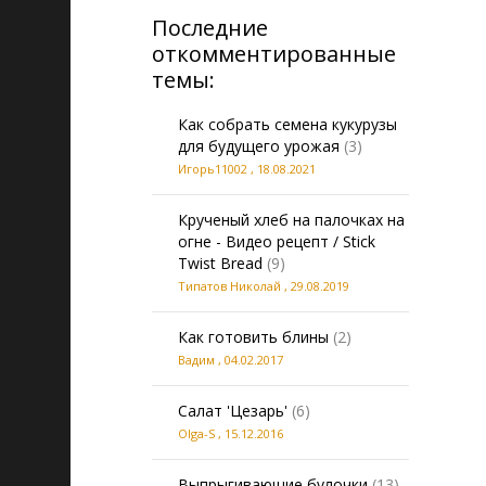
Последние
откомментированные
темы:
Как собрать семена кукурузы
для будущего урожая
(3)
Игорь11002
,
18.08.2021
Крученый хлеб на палочках на
огне - Видео рецепт / Stick
Twist Bread
(9)
Типатов Николай
,
29.08.2019
Как готовить блины
(2)
Вадим
,
04.02.2017
Салат 'Цезарь'
(6)
Olga-S
,
15.12.2016
Выпрыгивающие булочки
(13)