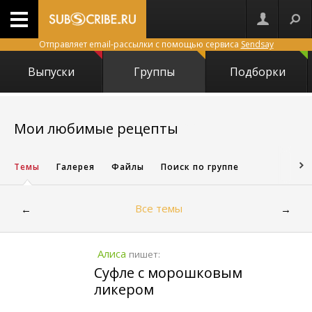
Отправляет email-рассылки с помощью сервиса
Sendsay
Выпуски
Группы
Подборки
5673
Мои любимые рецепты
Темы
Галерея
Файлы
Поиск по группе
Все темы
←
→
Алиса
пишет:
Суфле с морошковым
ликером