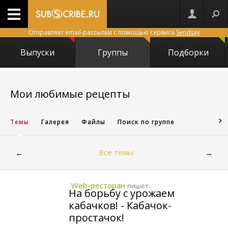
Отправляет email-рассылки с помощью сервиса
Sendsay
Выпуски
Группы
Подборки
5673
Мои любимые рецепты
Темы
Галерея
Файлы
Поиск по группе
Все темы
←
→
Web-ресторан
пишет:
На борьбу с урожаем
кабачков! - Кабачок-
простачок!